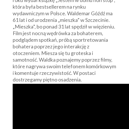
która była bestsellerem na rynku
wydawniczym w Polsce. Waldemar Góźdź ma
61 lat i od urodzenia „mieszka” w Szczecinie.
„Mieszka”, bo ponad 31 lat spędził w więzieniu.
Film jest nocną wędrówka za bohaterem,
podglądem spotkań, próbą sportretowania
bohatera poprzez jego interakcję z
otoczeniem. Miesza się tu groteska i
samotność. Waldka poznajemy poprzez filmy,
które nagrywa swoim telefonem komórkowym
i komentuje rzeczywistość. W postaci
dostrzegamy piętno osadzenia.