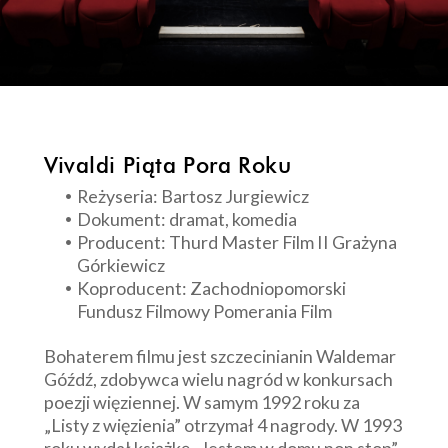
Vivaldi Piąta Pora Roku
Reżyseria: Bartosz Jurgiewicz
Dokument: dramat, komedia
Producent: Thurd Master Film II Grażyna
Górkiewicz
Koproducent: Zachodniopomorski
Fundusz Filmowy Pomerania Film
Bohaterem filmu jest szczecinianin Waldemar
Góźdź, zdobywca wielu nagród w konkursach
poezji więziennej. W samym 1992 roku za
„Listy z więzienia” otrzymał 4 nagrody. W 1993
roku wydał książkę „Jestem w domu non stop”,